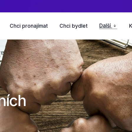
Další
Chci pronajímat
Chci bydlet
K
ních