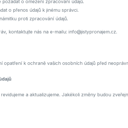
 požádat o omezení zpracování údajů.
at o přenos údajů k jinému správci.
ámitku proti zpracování údajů.
ráv, kontaktujte nás na e-mailu:
info@jistypronajem.cz
.
ní opatření k ochraně vašich osobních údajů před neopráv
údajů
ě revidujeme a aktualizujeme. Jakékoli změny budou zveře
.