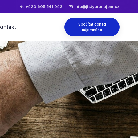
+420 605 541 043
info@jistypronajem.cz
Spočítat odhad
ontakt
nájemného