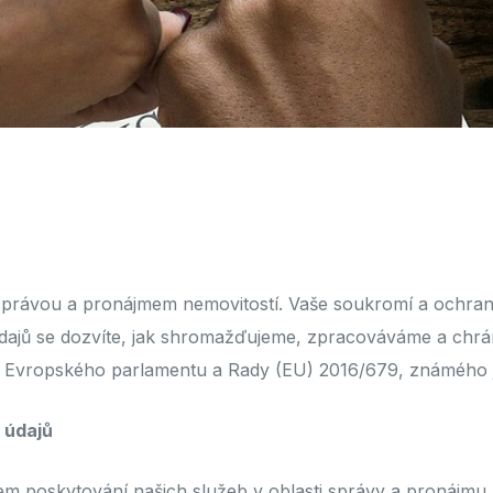
právou a pronájmem nemovitostí. Vaše soukromí a ochrana
 údajů se dozvíte, jak shromažďujeme, zpracováváme a chr
ení Evropského parlamentu a Rady (EU) 2016/679, známého
 údajů
 poskytování našich služeb v oblasti správy a pronájmu n