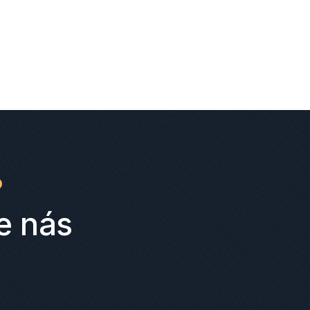
?
e nás