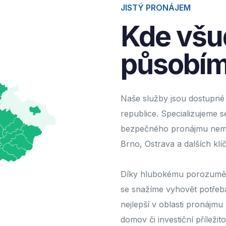
JISTÝ PRONÁJEM
Kde všu
působím
Naše služby jsou dostupné v
republice. Specializujeme se
bezpečného pronájmu nemov
Brno, Ostrava a dalších kl
Díky hlubokému porozumění
se snažíme vyhovět potřebá
nejlepší v oblasti pronájmu
domov či investiční příležito